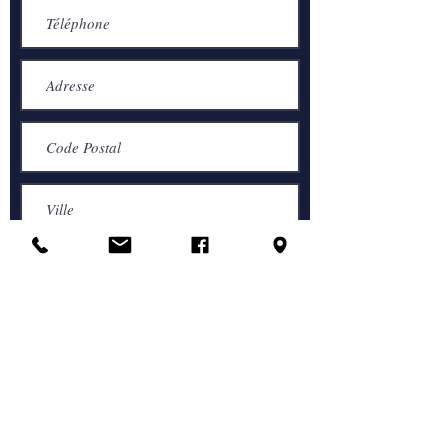
J’accepte les termes et conditions
1 rue Pierre Cuirie
Voir les conditions d'utilisation
78000 VERSAILLES
artmonie78@gmail.com
Envoyer